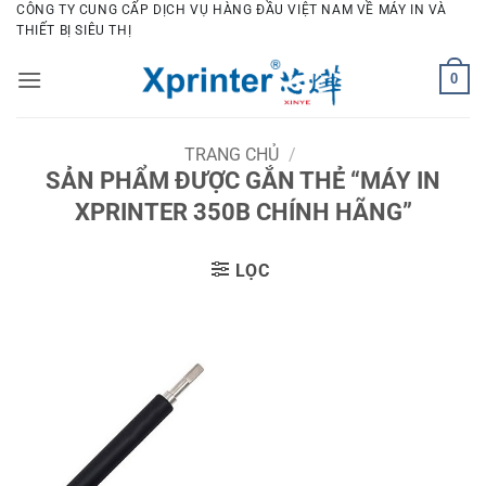
Bỏ
CÔNG TY CUNG CẤP DỊCH VỤ HÀNG ĐẦU VIỆT NAM VỀ MÁY IN VÀ
THIẾT BỊ SIÊU THỊ
qua
nội
0
dung
TRANG CHỦ
/
SẢN PHẨM ĐƯỢC GẮN THẺ “MÁY IN
XPRINTER 350B CHÍNH HÃNG”
LỌC