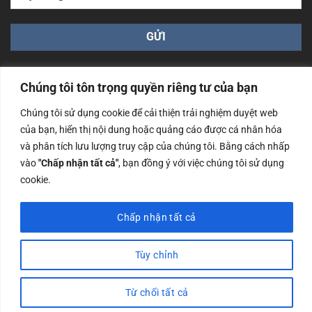
Chúng tôi tôn trọng quyền riêng tư của bạn
Chúng tôi sử dụng cookie để cải thiện trải nghiệm duyệt web
của bạn, hiển thị nội dung hoặc quảng cáo được cá nhân hóa
Công ty TNHH Nam Bình Xương - Số ĐKKD: 0108783483
và phân tích lưu lượng truy cập của chúng tôi. Bằng cách nhấp
cấp ngày 14/06/2019 bởi Sở Kế Hoạch và Đầu Tư Tp. Hà
Nội
vào
"Chấp nhận tất cả"
, bạn đồng ý với việc chúng tôi sử dụng
cookie.
Copyrights @2023 Nam Binh Xuong. All Rights Reserved
Chấp nhận tất cả
Tùy chỉnh
Từ chối tất cả