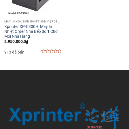
MÁY IN HÓA ĐƠN NHIỆT 80MM | POS PRINTER 80MM
Xprinter XP-C300H: Máy In
Nhiệt Order Nhà Bếp Số 1 Cho
Mọi Nhà Hàng
2.950.000,0
₫
913 đã bán
0
out
of
5