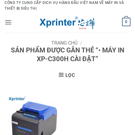
Bỏ
CÔNG TY CUNG CẤP DỊCH VỤ HÀNG ĐẦU VIỆT NAM VỀ MÁY IN VÀ
THIẾT BỊ SIÊU THỊ
qua
nội
0
dung
TRANG CHỦ
/
SẢN PHẨM ĐƯỢC GẮN THẺ “• MÁY IN
XP-C300H CÀI ĐẶT”
LỌC