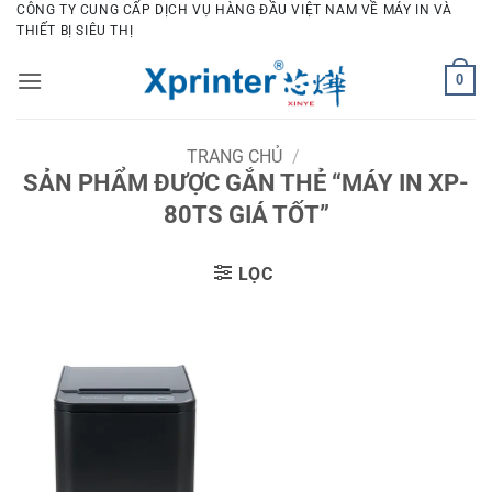
Bỏ
CÔNG TY CUNG CẤP DỊCH VỤ HÀNG ĐẦU VIỆT NAM VỀ MÁY IN VÀ
THIẾT BỊ SIÊU THỊ
qua
nội
0
dung
TRANG CHỦ
/
SẢN PHẨM ĐƯỢC GẮN THẺ “MÁY IN XP-
80TS GIÁ TỐT”
LỌC