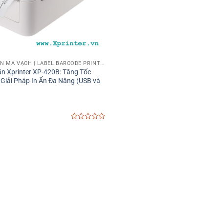
MÁY IN TEM NHÃN MÃ VẠCH | LABEL BARCODE PRINTER
n Xprinter XP-420B: Tăng Tốc
 Giải Pháp In Ấn Đa Năng (USB và
0
out
of
5