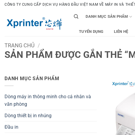
Bỏ
CÔNG TY CUNG CẤP DỊCH VỤ HÀNG ĐẦU VIỆT NAM VỀ MÁY IN VÀ THIẾT 
qua
DANH MỤC SẢN PHẨM
nội
dung
TUYỂN DỤNG
LIÊN HỆ
TRANG CHỦ
/
SẢN PHẨM ĐƯỢC GẮN THẺ “M
DANH MỤC SẢN PHẨM
Dòng máy in thông minh cho cá nhân và
văn phòng
Dòng thiết bị in nhúng
Đầu in