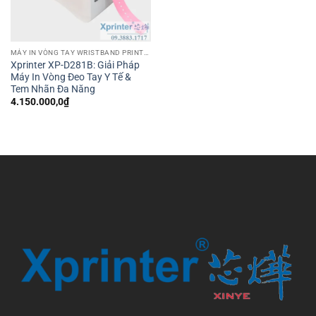
MÁY IN VÒNG TAY WRISTBAND PRINTER
Xprinter XP-D281B: Giải Pháp
Máy In Vòng Đeo Tay Y Tế &
Tem Nhãn Đa Năng
4.150.000,0
₫