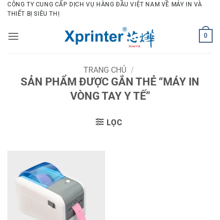
Bỏ
CÔNG TY CUNG CẤP DỊCH VỤ HÀNG ĐẦU VIỆT NAM VỀ MÁY IN VÀ
THIẾT BỊ SIÊU THỊ
qua
nội
0
dung
TRANG CHỦ
/
SẢN PHẨM ĐƯỢC GẮN THẺ “MÁY IN
VÒNG TAY Y TẾ”
LỌC