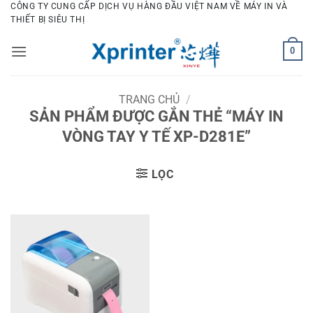
Bỏ
CÔNG TY CUNG CẤP DỊCH VỤ HÀNG ĐẦU VIỆT NAM VỀ MÁY IN VÀ
THIẾT BỊ SIÊU THỊ
qua
nội
0
dung
TRANG CHỦ
/
SẢN PHẨM ĐƯỢC GẮN THẺ “MÁY IN
VÒNG TAY Y TẾ XP-D281E”
LỌC