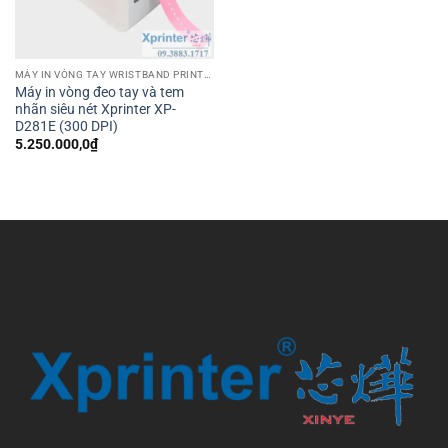
MÁY IN VÒNG TAY WRISTBAND PRINTER
Máy in vòng đeo tay và tem
nhãn siêu nét Xprinter XP-
D281E (300 DPI)
5.250.000,0
₫