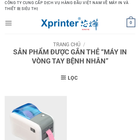
Bỏ
CÔNG TY CUNG CẤP DỊCH VỤ HÀNG ĐẦU VIỆT NAM VỀ MÁY IN VÀ
THIẾT BỊ SIÊU THỊ
qua
nội
0
dung
TRANG CHỦ
/
SẢN PHẨM ĐƯỢC GẮN THẺ “MÁY IN
VÒNG TAY BỆNH NHÂN”
LỌC