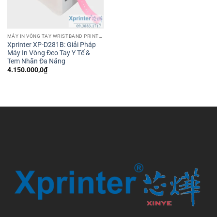
MÁY IN VÒNG TAY WRISTBAND PRINTER
Xprinter XP-D281B: Giải Pháp
Máy In Vòng Đeo Tay Y Tế &
Tem Nhãn Đa Năng
4.150.000,0
₫