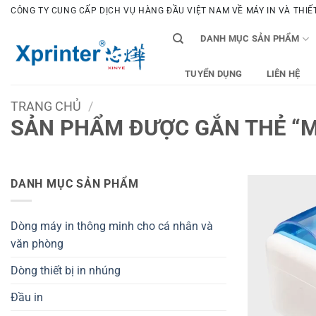
Bỏ
CÔNG TY CUNG CẤP DỊCH VỤ HÀNG ĐẦU VIỆT NAM VỀ MÁY IN VÀ THIẾT 
qua
DANH MỤC SẢN PHẨM
nội
dung
TUYỂN DỤNG
LIÊN HỆ
TRANG CHỦ
/
SẢN PHẨM ĐƯỢC GẮN THẺ “MÁ
DANH MỤC SẢN PHẨM
Dòng máy in thông minh cho cá nhân và
văn phòng
Dòng thiết bị in nhúng
Đầu in