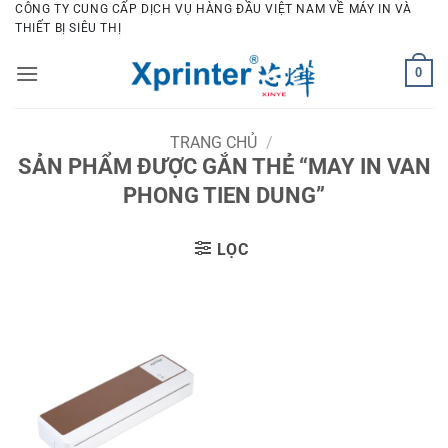
Bỏ
CÔNG TY CUNG CẤP DỊCH VỤ HÀNG ĐẦU VIỆT NAM VỀ MÁY IN VÀ
THIẾT BỊ SIÊU THỊ
qua
nội
0
dung
TRANG CHỦ
/
SẢN PHẨM ĐƯỢC GẮN THẺ “MAY IN VAN
PHONG TIEN DUNG”
LỌC