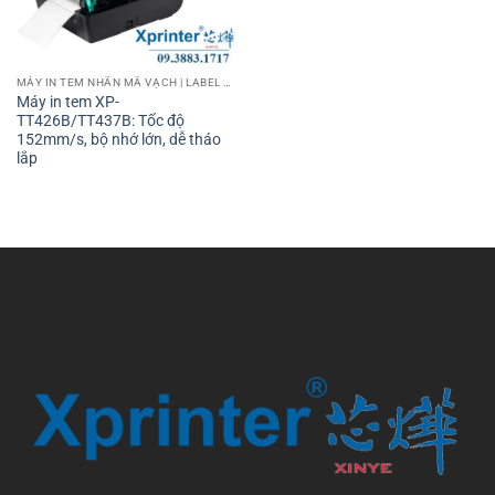
MÁY IN TEM NHÃN MÃ VẠCH | LABEL BARCODE PRINTER
Máy in tem XP-
TT426B/TT437B: Tốc độ
152mm/s, bộ nhớ lớn, dễ tháo
lắp