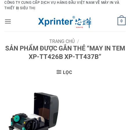
Bỏ
CÔNG TY CUNG CẤP DỊCH VỤ HÀNG ĐẦU VIỆT NAM VỀ MÁY IN VÀ
THIẾT BỊ SIÊU THỊ
qua
nội
0
dung
TRANG CHỦ
/
SẢN PHẨM ĐƯỢC GẮN THẺ “MAY IN TEM
XP-TT426B XP-TT437B”
LỌC