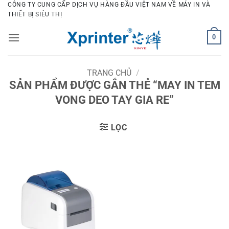
Bỏ
CÔNG TY CUNG CẤP DỊCH VỤ HÀNG ĐẦU VIỆT NAM VỀ MÁY IN VÀ
THIẾT BỊ SIÊU THỊ
qua
nội
0
dung
TRANG CHỦ
/
SẢN PHẨM ĐƯỢC GẮN THẺ “MAY IN TEM
VONG DEO TAY GIA RE”
LỌC