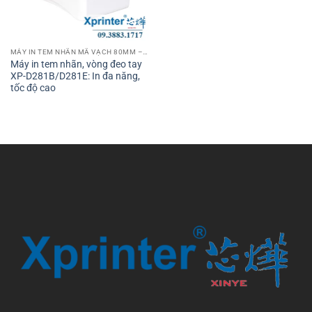
MÁY IN TEM NHÃN MÃ VẠCH 80MM – 3 INCH
Máy in tem nhãn, vòng đeo tay
XP-D281B/D281E: In đa năng,
tốc độ cao