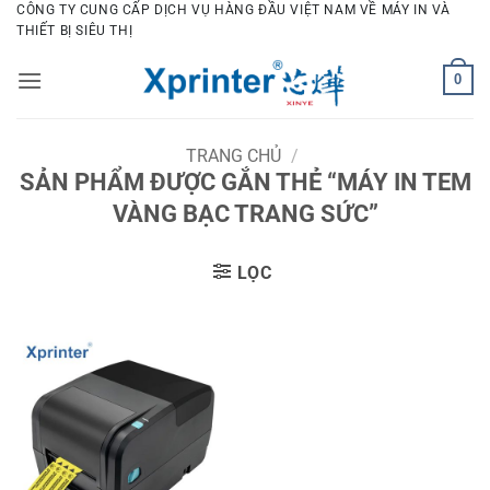
Bỏ
CÔNG TY CUNG CẤP DỊCH VỤ HÀNG ĐẦU VIỆT NAM VỀ MÁY IN VÀ
THIẾT BỊ SIÊU THỊ
qua
nội
0
dung
TRANG CHỦ
/
SẢN PHẨM ĐƯỢC GẮN THẺ “MÁY IN TEM
VÀNG BẠC TRANG SỨC”
LỌC