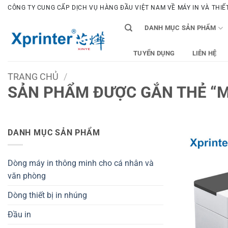
Bỏ
CÔNG TY CUNG CẤP DỊCH VỤ HÀNG ĐẦU VIỆT NAM VỀ MÁY IN VÀ THIẾT 
qua
DANH MỤC SẢN PHẨM
nội
dung
TUYỂN DỤNG
LIÊN HỆ
TRANG CHỦ
/
SẢN PHẨM ĐƯỢC GẮN THẺ “M
DANH MỤC SẢN PHẨM
Dòng máy in thông minh cho cá nhân và
văn phòng
Dòng thiết bị in nhúng
Đầu in