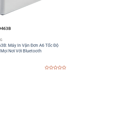
NG
63B: Máy In Vận Đơn A6 Tốc Độ
 Mọi Nơi Với Bluetooth
0
out
of
5