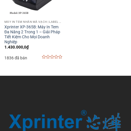
MÁY IN TEM NHÃN MÃ VẠCH | LABEL BARCODE PRINTER
Xprinter XP-365B: Máy In Tem
Đa Năng 2 Trong 1 – Giải Pháp
Tiết Kiệm Cho Mọi Doanh
Nghiệp
1.430.000,0
₫
1836 đã bán
0
out
of
5