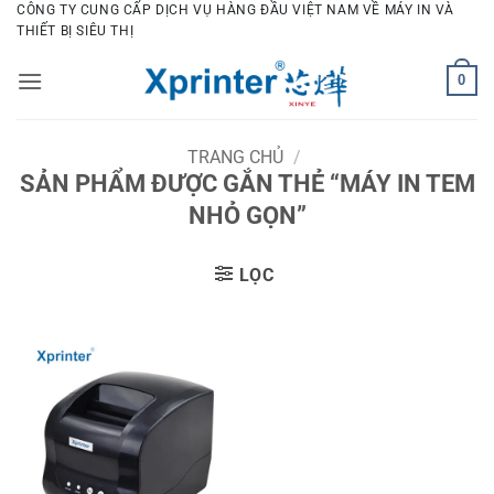
Bỏ
CÔNG TY CUNG CẤP DỊCH VỤ HÀNG ĐẦU VIỆT NAM VỀ MÁY IN VÀ
THIẾT BỊ SIÊU THỊ
qua
nội
0
dung
TRANG CHỦ
/
SẢN PHẨM ĐƯỢC GẮN THẺ “MÁY IN TEM
NHỎ GỌN”
LỌC