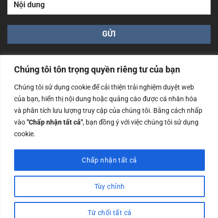
Chúng tôi tôn trọng quyền riêng tư của bạn
Chúng tôi sử dụng cookie để cải thiện trải nghiệm duyệt web
của bạn, hiển thị nội dung hoặc quảng cáo được cá nhân hóa
Công ty TNHH Nam Bình Xương - Số ĐKKD: 0108783483
và phân tích lưu lượng truy cập của chúng tôi. Bằng cách nhấp
cấp ngày 14/06/2019 bởi Sở Kế Hoạch và Đầu Tư Tp. Hà
Nội
vào
"Chấp nhận tất cả"
, bạn đồng ý với việc chúng tôi sử dụng
cookie.
Copyrights @2023 Nam Binh Xuong. All Rights Reserved
Chấp nhận tất cả
Tùy chỉnh
Từ chối tất cả