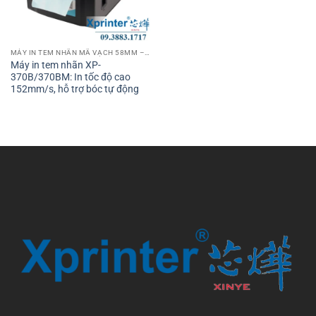
MÁY IN TEM NHÃN MÃ VẠCH 58MM – 2 INCH
Máy in tem nhãn XP-
370B/370BM: In tốc độ cao
152mm/s, hỗ trợ bóc tự động