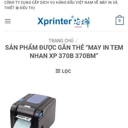
Bỏ
CÔNG TY CUNG CẤP DỊCH VỤ HÀNG ĐẦU VIỆT NAM VỀ MÁY IN VÀ
THIẾT BỊ SIÊU THỊ
qua
nội
0
dung
TRANG CHỦ
/
SẢN PHẨM ĐƯỢC GẮN THẺ “MAY IN TEM
NHAN XP 370B 370BM”
LỌC