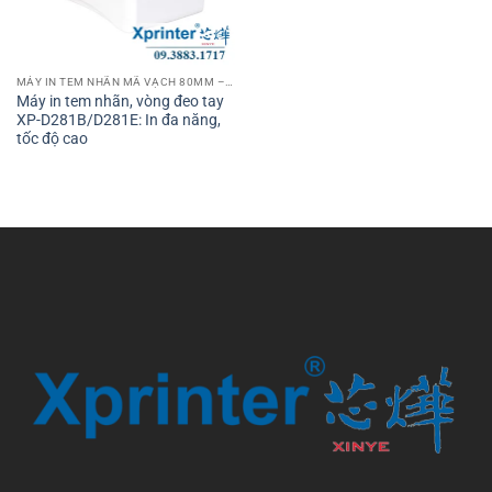
MÁY IN TEM NHÃN MÃ VẠCH 80MM – 3 INCH
Máy in tem nhãn, vòng đeo tay
XP-D281B/D281E: In đa năng,
tốc độ cao