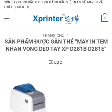
Bỏ
CÔNG TY CUNG CẤP DỊCH VỤ HÀNG ĐẦU VIỆT NAM VỀ MÁY IN VÀ
THIẾT BỊ SIÊU THỊ
qua
nội
0
dung
TRANG CHỦ
/
SẢN PHẨM ĐƯỢC GẮN THẺ “MAY IN TEM
NHAN VONG DEO TAY XP D281B D281E”
LỌC