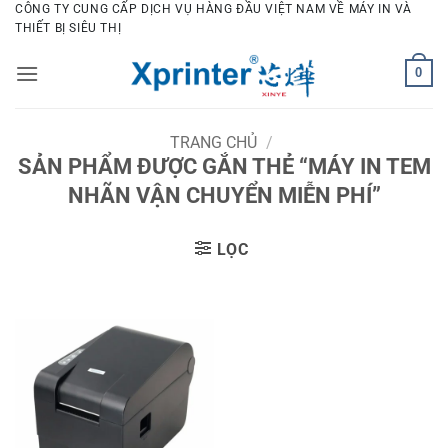
Bỏ
CÔNG TY CUNG CẤP DỊCH VỤ HÀNG ĐẦU VIỆT NAM VỀ MÁY IN VÀ
THIẾT BỊ SIÊU THỊ
qua
nội
0
dung
TRANG CHỦ
/
SẢN PHẨM ĐƯỢC GẮN THẺ “MÁY IN TEM
NHÃN VẬN CHUYỂN MIỄN PHÍ”
LỌC