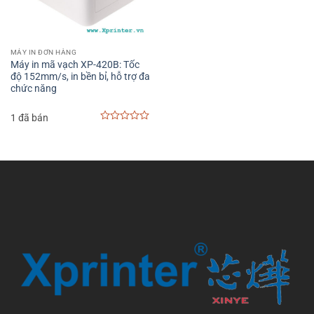
MÁY IN ĐƠN HÀNG
Máy in mã vạch XP-420B: Tốc
độ 152mm/s, in bền bỉ, hỗ trợ đa
chức năng
1 đã bán
0
out
of
5