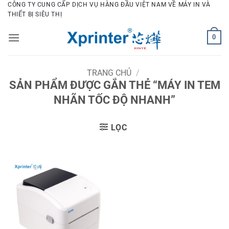
Bỏ
CÔNG TY CUNG CẤP DỊCH VỤ HÀNG ĐẦU VIỆT NAM VỀ MÁY IN VÀ
THIẾT BỊ SIÊU THỊ
qua
nội
0
dung
TRANG CHỦ
/
SẢN PHẨM ĐƯỢC GẮN THẺ “MÁY IN TEM
NHÃN TỐC ĐỘ NHANH”
LỌC