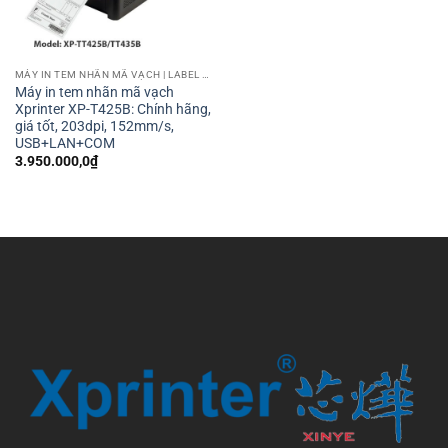
MÁY IN TEM NHÃN MÃ VẠCH | LABEL BARCODE PRINTER
Máy in tem nhãn mã vạch
Xprinter XP-T425B: Chính hãng,
giá tốt, 203dpi, 152mm/s,
USB+LAN+COM
3.950.000,0
₫