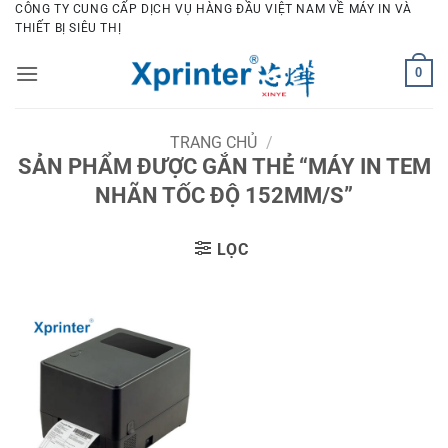
Bỏ
CÔNG TY CUNG CẤP DỊCH VỤ HÀNG ĐẦU VIỆT NAM VỀ MÁY IN VÀ
THIẾT BỊ SIÊU THỊ
qua
nội
0
dung
TRANG CHỦ
/
SẢN PHẨM ĐƯỢC GẮN THẺ “MÁY IN TEM
NHÃN TỐC ĐỘ 152MM/S”
LỌC