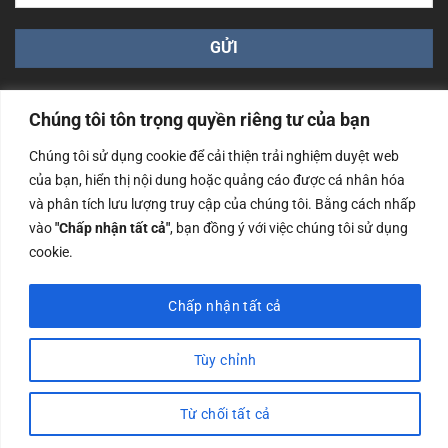
Chúng tôi tôn trọng quyền riêng tư của bạn
Chúng tôi sử dụng cookie để cải thiện trải nghiệm duyệt web
của bạn, hiển thị nội dung hoặc quảng cáo được cá nhân hóa
Công ty TNHH Nam Bình Xương - Số ĐKKD: 0108783483
và phân tích lưu lượng truy cập của chúng tôi. Bằng cách nhấp
cấp ngày 14/06/2019 bởi Sở Kế Hoạch và Đầu Tư Tp. Hà
Nội
vào
"Chấp nhận tất cả"
, bạn đồng ý với việc chúng tôi sử dụng
cookie.
Copyrights @2023 Nam Binh Xuong. All Rights Reserved
Chấp nhận tất cả
Tùy chỉnh
Từ chối tất cả