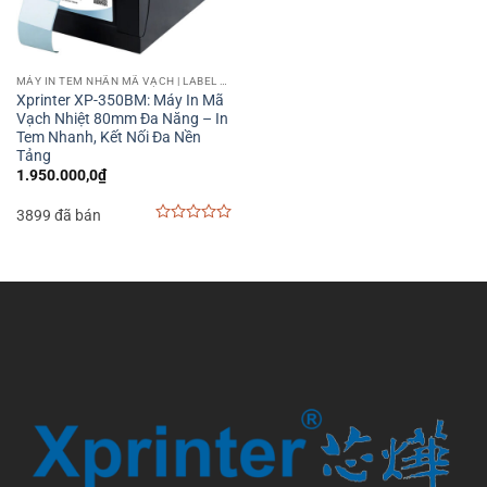
MÁY IN TEM NHÃN MÃ VẠCH | LABEL BARCODE PRINTER
Xprinter XP-350BM: Máy In Mã
Vạch Nhiệt 80mm Đa Năng – In
Tem Nhanh, Kết Nối Đa Nền
Tảng
1.950.000,0
₫
3899 đã bán
0
out
of
5