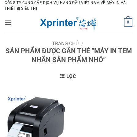
Bỏ
CÔNG TY CUNG CẤP DỊCH VỤ HÀNG ĐẦU VIỆT NAM VỀ MÁY IN VÀ
THIẾT BỊ SIÊU THỊ
qua
nội
0
dung
TRANG CHỦ
/
SẢN PHẨM ĐƯỢC GẮN THẺ “MÁY IN TEM
NHÃN SẢN PHẨM NHỎ”
LỌC