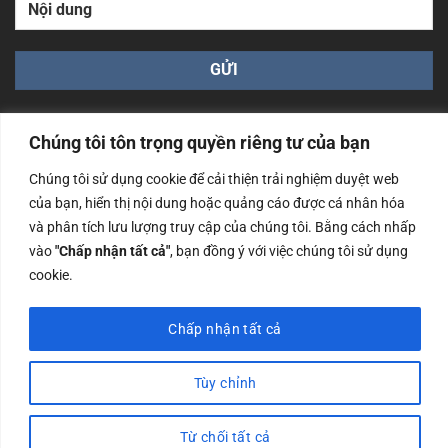
Chúng tôi tôn trọng quyền riêng tư của bạn
Chúng tôi sử dụng cookie để cải thiện trải nghiệm duyệt web
của bạn, hiển thị nội dung hoặc quảng cáo được cá nhân hóa
Công ty TNHH Nam Bình Xương - Số ĐKKD: 0108783483
và phân tích lưu lượng truy cập của chúng tôi. Bằng cách nhấp
cấp ngày 14/06/2019 bởi Sở Kế Hoạch và Đầu Tư Tp. Hà
Nội
vào
"Chấp nhận tất cả"
, bạn đồng ý với việc chúng tôi sử dụng
cookie.
Copyrights @2023 Nam Binh Xuong. All Rights Reserved
Chấp nhận tất cả
Tùy chỉnh
Từ chối tất cả