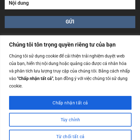
Chúng tôi tôn trọng quyền riêng tư của bạn
Chúng tôi sử dụng cookie để cải thiện trải nghiệm duyệt web
của bạn, hiển thị nội dung hoặc quảng cáo được cá nhân hóa
Công ty TNHH Nam Bình Xương - Số ĐKKD: 0108783483
và phân tích lưu lượng truy cập của chúng tôi. Bằng cách nhấp
cấp ngày 14/06/2019 bởi Sở Kế Hoạch và Đầu Tư Tp. Hà
Nội
vào
"Chấp nhận tất cả"
, bạn đồng ý với việc chúng tôi sử dụng
cookie.
Copyrights @2023 Nam Binh Xuong. All Rights Reserved
Chấp nhận tất cả
Tùy chỉnh
Từ chối tất cả