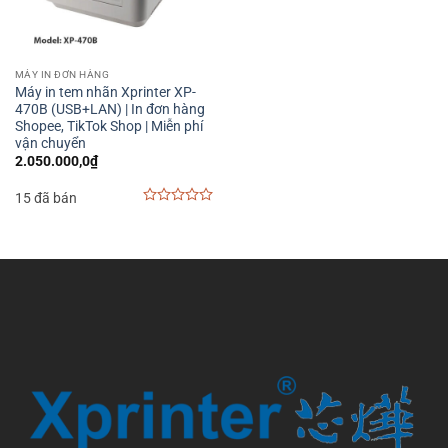
MÁY IN ĐƠN HÀNG
Máy in tem nhãn Xprinter XP-
470B (USB+LAN) | In đơn hàng
Shopee, TikTok Shop | Miễn phí
vận chuyển
2.050.000,0
₫
15 đã bán
0
out
of
5