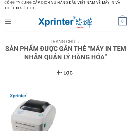
Bỏ
CÔNG TY CUNG CẤP DỊCH VỤ HÀNG ĐẦU VIỆT NAM VỀ MÁY IN VÀ
THIẾT BỊ SIÊU THỊ
qua
nội
0
dung
TRANG CHỦ
/
SẢN PHẨM ĐƯỢC GẮN THẺ “MÁY IN TEM
NHÃN QUẢN LÝ HÀNG HÓA”
LỌC