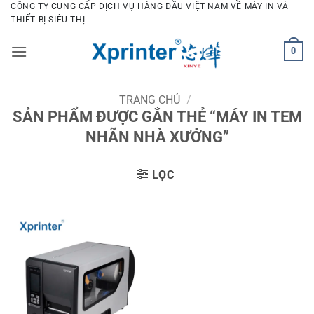
Bỏ
CÔNG TY CUNG CẤP DỊCH VỤ HÀNG ĐẦU VIỆT NAM VỀ MÁY IN VÀ
THIẾT BỊ SIÊU THỊ
qua
nội
0
dung
TRANG CHỦ
/
SẢN PHẨM ĐƯỢC GẮN THẺ “MÁY IN TEM
NHÃN NHÀ XƯỞNG”
LỌC