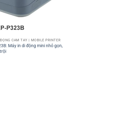
I ĐỘNG CẦM TAY | MOBILE PRINTER
3B: Máy in di động mini nhỏ gọn,
trội