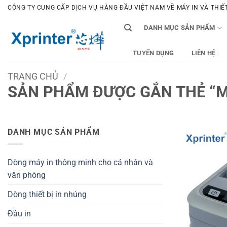
Bỏ
CÔNG TY CUNG CẤP DỊCH VỤ HÀNG ĐẦU VIỆT NAM VỀ MÁY IN VÀ THIẾT 
qua
DANH MỤC SẢN PHẨM
nội
dung
TUYỂN DỤNG
LIÊN HỆ
TRANG CHỦ
/
SẢN PHẨM ĐƯỢC GẮN THẺ “M
DANH MỤC SẢN PHẨM
Dòng máy in thông minh cho cá nhân và
văn phòng
Dòng thiết bị in nhúng
Đầu in