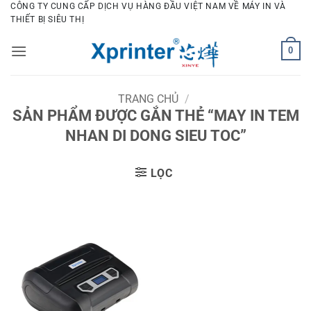
Bỏ
CÔNG TY CUNG CẤP DỊCH VỤ HÀNG ĐẦU VIỆT NAM VỀ MÁY IN VÀ
THIẾT BỊ SIÊU THỊ
qua
nội
0
dung
TRANG CHỦ
/
SẢN PHẨM ĐƯỢC GẮN THẺ “MAY IN TEM
NHAN DI DONG SIEU TOC”
LỌC