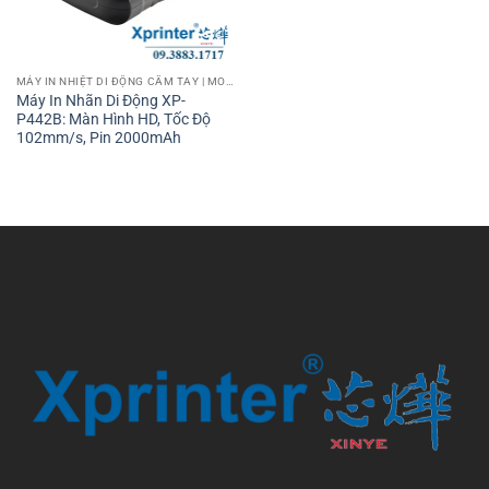
MÁY IN NHIỆT DI ĐỘNG CẦM TAY | MOBILE PRINTER
Máy In Nhãn Di Động XP-
P442B: Màn Hình HD, Tốc Độ
102mm/s, Pin 2000mAh