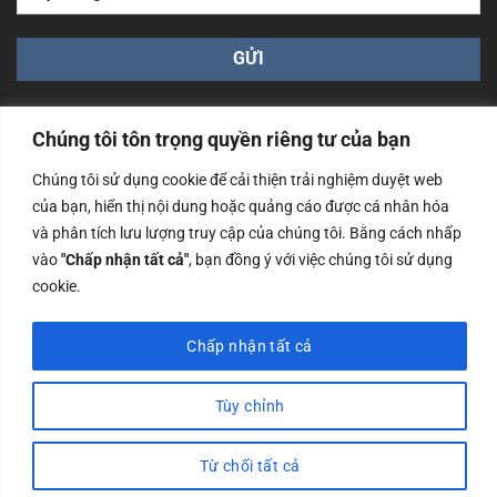
Chúng tôi tôn trọng quyền riêng tư của bạn
Chúng tôi sử dụng cookie để cải thiện trải nghiệm duyệt web
của bạn, hiển thị nội dung hoặc quảng cáo được cá nhân hóa
Công ty TNHH Nam Bình Xương - Số ĐKKD: 0108783483
và phân tích lưu lượng truy cập của chúng tôi. Bằng cách nhấp
cấp ngày 14/06/2019 bởi Sở Kế Hoạch và Đầu Tư Tp. Hà
Nội
vào
"Chấp nhận tất cả"
, bạn đồng ý với việc chúng tôi sử dụng
cookie.
Copyrights @2023 Nam Binh Xuong. All Rights Reserved
Chấp nhận tất cả
Tùy chỉnh
Từ chối tất cả