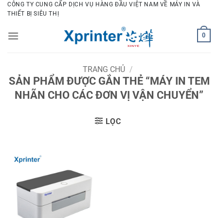
Bỏ
CÔNG TY CUNG CẤP DỊCH VỤ HÀNG ĐẦU VIỆT NAM VỀ MÁY IN VÀ
THIẾT BỊ SIÊU THỊ
qua
nội
0
dung
TRANG CHỦ
/
SẢN PHẨM ĐƯỢC GẮN THẺ “MÁY IN TEM
NHÃN CHO CÁC ĐƠN VỊ VẬN CHUYỂN”
LỌC