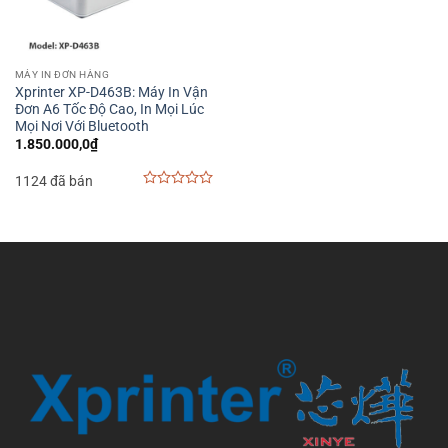
MÁY IN ĐƠN HÀNG
Xprinter XP-D463B: Máy In Vận
Đơn A6 Tốc Độ Cao, In Mọi Lúc
Mọi Nơi Với Bluetooth
1.850.000,0
₫
1124 đã bán
0
out
of
5