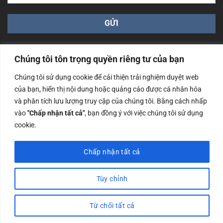
Chúng tôi tôn trọng quyền riêng tư của bạn
Chúng tôi sử dụng cookie để cải thiện trải nghiệm duyệt web
của bạn, hiển thị nội dung hoặc quảng cáo được cá nhân hóa
Công ty TNHH Nam Bình Xương - Số ĐKKD: 0108783483
và phân tích lưu lượng truy cập của chúng tôi. Bằng cách nhấp
cấp ngày 14/06/2019 bởi Sở Kế Hoạch và Đầu Tư Tp. Hà
Nội
vào
"Chấp nhận tất cả"
, bạn đồng ý với việc chúng tôi sử dụng
cookie.
Copyrights @2023 Nam Binh Xuong. All Rights Reserved
Chấp nhận tất cả
Tùy chỉnh
Từ chối tất cả