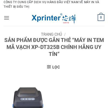
Bỏ
CÔNG TY CUNG CẤP DỊCH VỤ HÀNG ĐẦU VIỆT NAM VỀ MÁY IN VÀ
THIẾT BỊ SIÊU THỊ
qua
nội
0
dung
TRANG CHỦ
/
SẢN PHẨM ĐƯỢC GẮN THẺ “MÁY IN TEM
MÃ VẠCH XP-DT325B CHÍNH HÃNG UY
TÍN”
LỌC