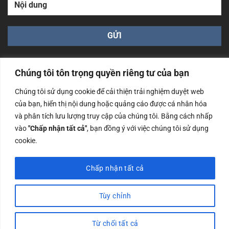
Chúng tôi tôn trọng quyền riêng tư của bạn
Chúng tôi sử dụng cookie để cải thiện trải nghiệm duyệt web
của bạn, hiển thị nội dung hoặc quảng cáo được cá nhân hóa
Công ty TNHH Nam Bình Xương - Số ĐKKD: 0108783483
và phân tích lưu lượng truy cập của chúng tôi. Bằng cách nhấp
cấp ngày 14/06/2019 bởi Sở Kế Hoạch và Đầu Tư Tp. Hà
Nội
vào
"Chấp nhận tất cả"
, bạn đồng ý với việc chúng tôi sử dụng
cookie.
Copyrights @2023 Nam Binh Xuong. All Rights Reserved
Chấp nhận tất cả
Tùy chỉnh
Từ chối tất cả