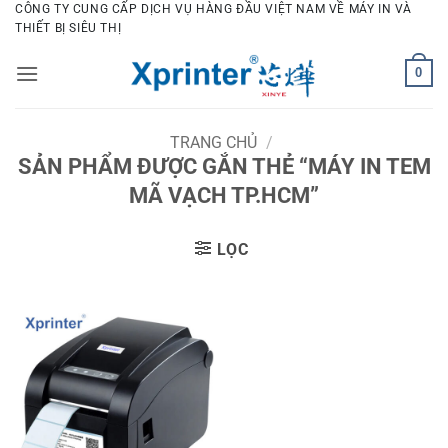
Bỏ
CÔNG TY CUNG CẤP DỊCH VỤ HÀNG ĐẦU VIỆT NAM VỀ MÁY IN VÀ
THIẾT BỊ SIÊU THỊ
qua
nội
0
dung
TRANG CHỦ
/
SẢN PHẨM ĐƯỢC GẮN THẺ “MÁY IN TEM
MÃ VẠCH TP.HCM”
LỌC