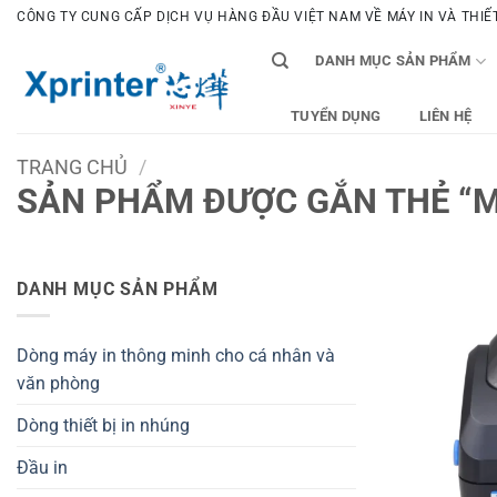
Bỏ
CÔNG TY CUNG CẤP DỊCH VỤ HÀNG ĐẦU VIỆT NAM VỀ MÁY IN VÀ THIẾT 
qua
DANH MỤC SẢN PHẨM
nội
dung
TUYỂN DỤNG
LIÊN HỆ
TRANG CHỦ
/
SẢN PHẨM ĐƯỢC GẮN THẺ “MÁ
DANH MỤC SẢN PHẨM
Dòng máy in thông minh cho cá nhân và
văn phòng
Dòng thiết bị in nhúng
Đầu in