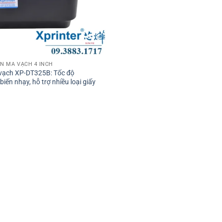
̃N MÃ VẠCH 4 INCH
vạch XP-DT325B: Tốc độ
ến nhạy, hỗ trợ nhiều loại giấy