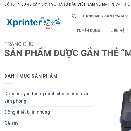
Bỏ
CÔNG TY CUNG CẤP DỊCH VỤ HÀNG ĐẦU VIỆT NAM VỀ MÁY IN VÀ THIẾT 
qua
DANH MỤC SẢN PHẨM
nội
dung
TUYỂN DỤNG
LIÊN HỆ
TRANG CHỦ
/
SẢN PHẨM ĐƯỢC GẮN THẺ “M
DANH MỤC SẢN PHẨM
Dòng máy in thông minh cho cá nhân và
văn phòng
Dòng thiết bị in nhúng
Đầu in