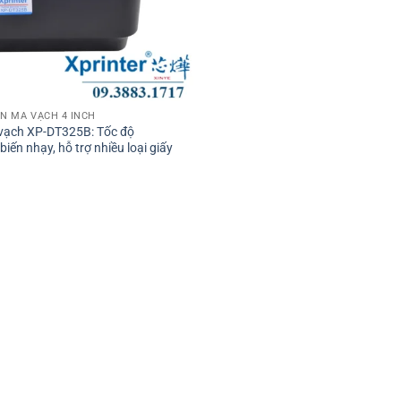
̃N MÃ VẠCH 4 INCH
vạch XP-DT325B: Tốc độ
ến nhạy, hỗ trợ nhiều loại giấy