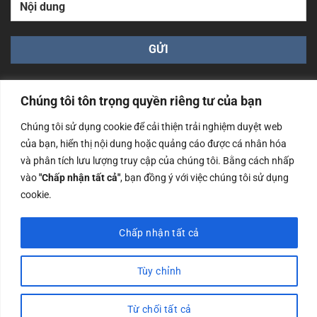
Chúng tôi tôn trọng quyền riêng tư của bạn
Chúng tôi sử dụng cookie để cải thiện trải nghiệm duyệt web
của bạn, hiển thị nội dung hoặc quảng cáo được cá nhân hóa
Công ty TNHH Nam Bình Xương - Số ĐKKD: 0108783483
và phân tích lưu lượng truy cập của chúng tôi. Bằng cách nhấp
cấp ngày 14/06/2019 bởi Sở Kế Hoạch và Đầu Tư Tp. Hà
Nội
vào
"Chấp nhận tất cả"
, bạn đồng ý với việc chúng tôi sử dụng
cookie.
Copyrights @2023 Nam Binh Xuong. All Rights Reserved
Chấp nhận tất cả
Tùy chỉnh
Từ chối tất cả