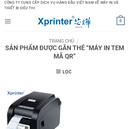
Bỏ
CÔNG TY CUNG CẤP DỊCH VỤ HÀNG ĐẦU VIỆT NAM VỀ MÁY IN VÀ
THIẾT BỊ SIÊU THỊ
qua
nội
0
dung
TRANG CHỦ
/
SẢN PHẨM ĐƯỢC GẮN THẺ “MÁY IN TEM
MÃ QR”
LỌC