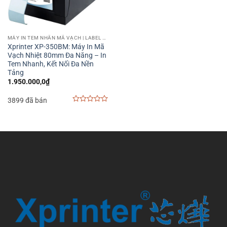
MÁY IN TEM NHÃN MÃ VẠCH | LABEL BARCODE PRINTER
Xprinter XP-350BM: Máy In Mã
Vạch Nhiệt 80mm Đa Năng – In
Tem Nhanh, Kết Nối Đa Nền
Tảng
1.950.000,0
₫
3899 đã bán
0
out
of
5