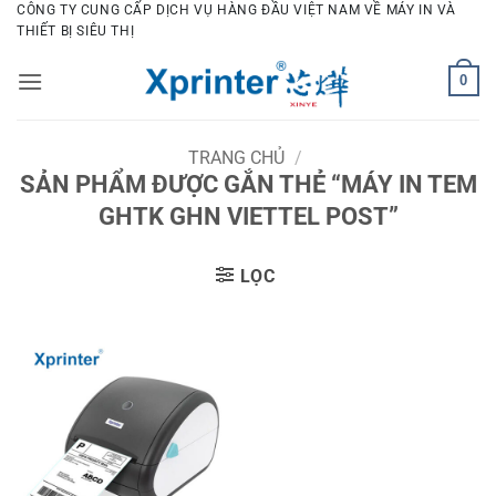
Bỏ
CÔNG TY CUNG CẤP DỊCH VỤ HÀNG ĐẦU VIỆT NAM VỀ MÁY IN VÀ
THIẾT BỊ SIÊU THỊ
qua
nội
0
dung
TRANG CHỦ
/
SẢN PHẨM ĐƯỢC GẮN THẺ “MÁY IN TEM
GHTK GHN VIETTEL POST”
LỌC