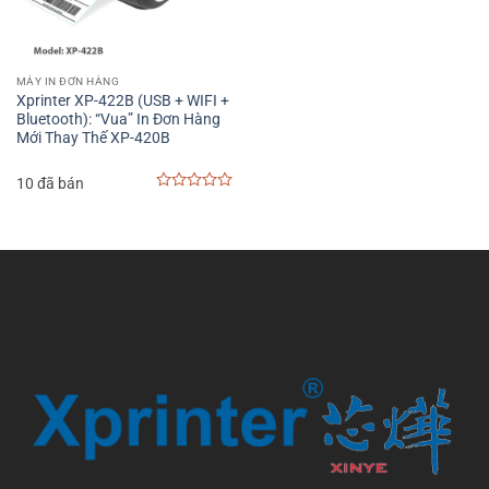
MÁY IN ĐƠN HÀNG
Xprinter XP-422B (USB + WIFI +
Bluetooth): “Vua” In Đơn Hàng
Mới Thay Thế XP-420B
10 đã bán
0
out
of
5