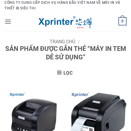
Bỏ
CÔNG TY CUNG CẤP DỊCH VỤ HÀNG ĐẦU VIỆT NAM VỀ MÁY IN VÀ
THIẾT BỊ SIÊU THỊ
qua
nội
0
dung
TRANG CHỦ
/
SẢN PHẨM ĐƯỢC GẮN THẺ “MÁY IN TEM
DỄ SỬ DỤNG”
LỌC