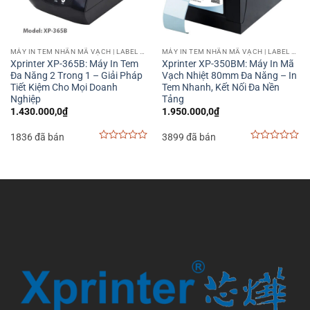
MÁY IN TEM NHÃN MÃ VẠCH | LABEL BARCODE PRINTER
MÁY IN TEM NHÃN MÃ VẠCH | LABEL BARCODE PRINTER
Xprinter XP-365B: Máy In Tem
Xprinter XP-350BM: Máy In Mã
Đa Năng 2 Trong 1 – Giải Pháp
Vạch Nhiệt 80mm Đa Năng – In
Tiết Kiệm Cho Mọi Doanh
Tem Nhanh, Kết Nối Đa Nền
Nghiệp
Tảng
1.430.000,0
₫
1.950.000,0
₫
1836 đã bán
3899 đã bán
0
0
out
out
of
of
5
5