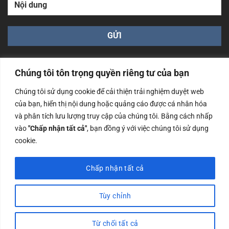
Chúng tôi tôn trọng quyền riêng tư của bạn
Chúng tôi sử dụng cookie để cải thiện trải nghiệm duyệt web
của bạn, hiển thị nội dung hoặc quảng cáo được cá nhân hóa
Công ty TNHH Nam Bình Xương - Số ĐKKD: 0108783483
và phân tích lưu lượng truy cập của chúng tôi. Bằng cách nhấp
cấp ngày 14/06/2019 bởi Sở Kế Hoạch và Đầu Tư Tp. Hà
Nội
vào
"Chấp nhận tất cả"
, bạn đồng ý với việc chúng tôi sử dụng
cookie.
Copyrights @2023 Nam Binh Xuong. All Rights Reserved
Chấp nhận tất cả
Tùy chỉnh
Từ chối tất cả