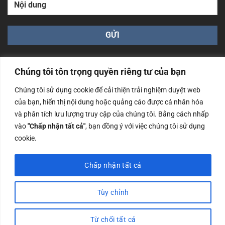
Chúng tôi tôn trọng quyền riêng tư của bạn
Chúng tôi sử dụng cookie để cải thiện trải nghiệm duyệt web
của bạn, hiển thị nội dung hoặc quảng cáo được cá nhân hóa
Công ty TNHH Nam Bình Xương - Số ĐKKD: 0108783483
và phân tích lưu lượng truy cập của chúng tôi. Bằng cách nhấp
cấp ngày 14/06/2019 bởi Sở Kế Hoạch và Đầu Tư Tp. Hà
Nội
vào
"Chấp nhận tất cả"
, bạn đồng ý với việc chúng tôi sử dụng
cookie.
Copyrights @2023 Nam Binh Xuong. All Rights Reserved
Chấp nhận tất cả
Tùy chỉnh
Từ chối tất cả