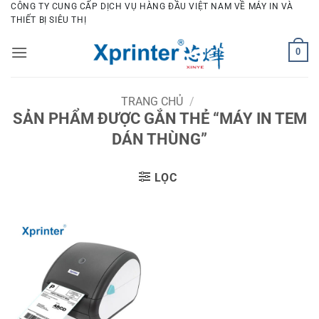
Bỏ
CÔNG TY CUNG CẤP DỊCH VỤ HÀNG ĐẦU VIỆT NAM VỀ MÁY IN VÀ
THIẾT BỊ SIÊU THỊ
qua
nội
0
dung
TRANG CHỦ
/
SẢN PHẨM ĐƯỢC GẮN THẺ “MÁY IN TEM
DÁN THÙNG”
LỌC