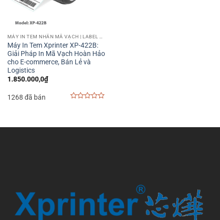
MÁY IN TEM NHÃN MÃ VẠCH | LABEL BARCODE PRINTER
Máy In Tem Xprinter XP-422B:
Giải Pháp In Mã Vạch Hoàn Hảo
cho E-commerce, Bán Lẻ và
Logistics
1.850.000,0
₫
1268 đã bán
0
out
of
5