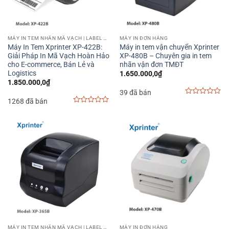
MÁY IN TEM NHÃN MÃ VẠCH | LABEL BARCODE PRINTER
MÁY IN ĐƠN HÀNG
Máy In Tem Xprinter XP-422B:
Máy in tem vận chuyển Xprinter
Giải Pháp In Mã Vạch Hoàn Hảo
XP-480B – Chuyên gia in tem
cho E-commerce, Bán Lẻ và
nhãn vận đơn TMĐT
Logistics
1.650.000,0
₫
1.850.000,0
₫
39 đã bán
1268 đã bán
0
out
0
of
out
5
of
5
MÁY IN TEM NHÃN MÃ VẠCH | LABEL BARCODE PRINTER
MÁY IN ĐƠN HÀNG