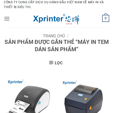
Bỏ
CÔNG TY CUNG CẤP DỊCH VỤ HÀNG ĐẦU VIỆT NAM VỀ MÁY IN VÀ
THIẾT BỊ SIÊU THỊ
qua
nội
0
dung
TRANG CHỦ
/
SẢN PHẨM ĐƯỢC GẮN THẺ “MÁY IN TEM
DÁN SẢN PHẨM”
LỌC