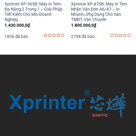
Xprinter XP-365B: Máy In Tem
Xprinter XP-470B: Máy In Tem
Đa Năng 2 Trong 1 – Giải Pháp
Nhãn Vận Đơn A6/A7 – In
Tiết Kiệm Cho Mọi Doanh
Nhanh, Ứng Dụng Cho Sàn
Nghiệp
TMĐT, Vận Chuyển
1.430.000,0
₫
1.800.000,0
₫
1836 đã bán
2754 đã bán
0
0
out
out
of
of
5
5