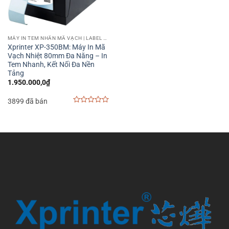
MÁY IN TEM NHÃN MÃ VẠCH | LABEL BARCODE PRINTER
Xprinter XP-350BM: Máy In Mã
Vạch Nhiệt 80mm Đa Năng – In
Tem Nhanh, Kết Nối Đa Nền
Tảng
1.950.000,0
₫
3899 đã bán
0
out
of
5