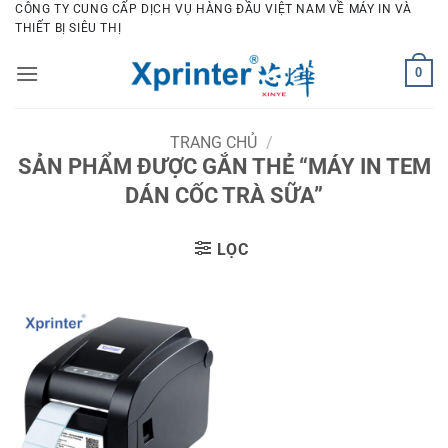
Bỏ
CÔNG TY CUNG CẤP DỊCH VỤ HÀNG ĐẦU VIỆT NAM VỀ MÁY IN VÀ
THIẾT BỊ SIÊU THỊ
qua
nội
0
dung
TRANG CHỦ
/
SẢN PHẨM ĐƯỢC GẮN THẺ “MÁY IN TEM
DÁN CỐC TRÀ SỮA”
LỌC