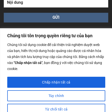
Chúng tôi tôn trọng quyền riêng tư của bạn
Chúng tôi sử dụng cookie để cải thiện trải nghiệm duyệt web
của bạn, hiển thị nội dung hoặc quảng cáo được cá nhân hóa
Công ty TNHH Nam Bình Xương - Số ĐKKD: 0108783483
và phân tích lưu lượng truy cập của chúng tôi. Bằng cách nhấp
cấp ngày 14/06/2019 bởi Sở Kế Hoạch và Đầu Tư Tp. Hà
Nội
vào
"Chấp nhận tất cả"
, bạn đồng ý với việc chúng tôi sử dụng
cookie.
Copyrights @2023 Nam Binh Xuong. All Rights Reserved
Chấp nhận tất cả
Tùy chỉnh
Từ chối tất cả