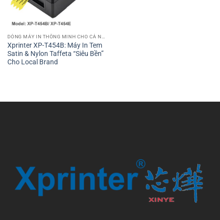
DÒNG MÁY IN THÔNG MINH CHO CÁ NHÂN VÀ VĂN PHÒNG
Xprinter XP-T454B: Máy In Tem
Satin & Nylon Taffeta “Siêu Bền”
Cho Local Brand