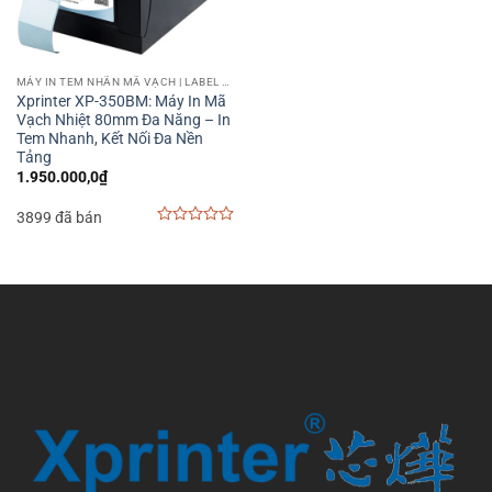
MÁY IN TEM NHÃN MÃ VẠCH | LABEL BARCODE PRINTER
Xprinter XP-350BM: Máy In Mã
Vạch Nhiệt 80mm Đa Năng – In
Tem Nhanh, Kết Nối Đa Nền
Tảng
1.950.000,0
₫
3899 đã bán
0
out
of
5