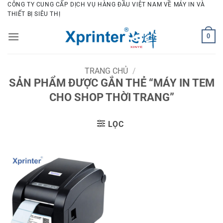
Bỏ
CÔNG TY CUNG CẤP DỊCH VỤ HÀNG ĐẦU VIỆT NAM VỀ MÁY IN VÀ
THIẾT BỊ SIÊU THỊ
qua
nội
0
dung
TRANG CHỦ
/
SẢN PHẨM ĐƯỢC GẮN THẺ “MÁY IN TEM
CHO SHOP THỜI TRANG”
LỌC