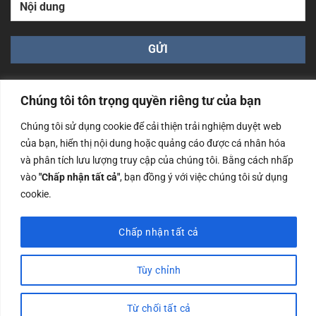
Chúng tôi tôn trọng quyền riêng tư của bạn
Chúng tôi sử dụng cookie để cải thiện trải nghiệm duyệt web
của bạn, hiển thị nội dung hoặc quảng cáo được cá nhân hóa
Công ty TNHH Nam Bình Xương - Số ĐKKD: 0108783483
và phân tích lưu lượng truy cập của chúng tôi. Bằng cách nhấp
cấp ngày 14/06/2019 bởi Sở Kế Hoạch và Đầu Tư Tp. Hà
Nội
vào
"Chấp nhận tất cả"
, bạn đồng ý với việc chúng tôi sử dụng
cookie.
Copyrights @2023 Nam Binh Xuong. All Rights Reserved
Chấp nhận tất cả
Tùy chỉnh
Từ chối tất cả