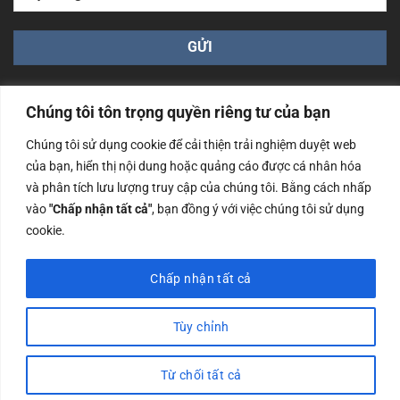
Chúng tôi tôn trọng quyền riêng tư của bạn
Chúng tôi sử dụng cookie để cải thiện trải nghiệm duyệt web
của bạn, hiển thị nội dung hoặc quảng cáo được cá nhân hóa
Công ty TNHH Nam Bình Xương - Số ĐKKD: 0108783483
và phân tích lưu lượng truy cập của chúng tôi. Bằng cách nhấp
cấp ngày 14/06/2019 bởi Sở Kế Hoạch và Đầu Tư Tp. Hà
Nội
vào
"Chấp nhận tất cả"
, bạn đồng ý với việc chúng tôi sử dụng
cookie.
Copyrights @2023 Nam Binh Xuong. All Rights Reserved
Chấp nhận tất cả
Tùy chỉnh
Từ chối tất cả