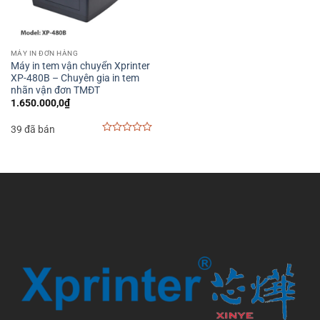
MÁY IN ĐƠN HÀNG
Máy in tem vận chuyển Xprinter
XP-480B – Chuyên gia in tem
nhãn vận đơn TMĐT
1.650.000,0
₫
39 đã bán
0
out
of
5