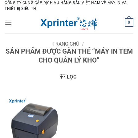
Bỏ
CÔNG TY CUNG CẤP DỊCH VỤ HÀNG ĐẦU VIỆT NAM VỀ MÁY IN VÀ
THIẾT BỊ SIÊU THỊ
qua
nội
0
dung
TRANG CHỦ
/
SẢN PHẨM ĐƯỢC GẮN THẺ “MÁY IN TEM
CHO QUẢN LÝ KHO”
LỌC