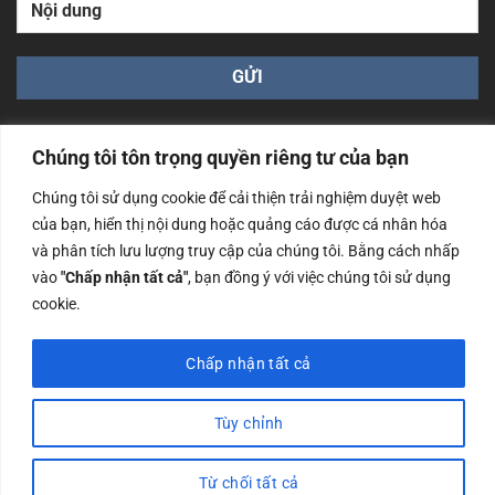
Chúng tôi tôn trọng quyền riêng tư của bạn
Chúng tôi sử dụng cookie để cải thiện trải nghiệm duyệt web
của bạn, hiển thị nội dung hoặc quảng cáo được cá nhân hóa
Công ty TNHH Nam Bình Xương - Số ĐKKD: 0108783483
và phân tích lưu lượng truy cập của chúng tôi. Bằng cách nhấp
cấp ngày 14/06/2019 bởi Sở Kế Hoạch và Đầu Tư Tp. Hà
Nội
vào
"Chấp nhận tất cả"
, bạn đồng ý với việc chúng tôi sử dụng
cookie.
Copyrights @2023 Nam Binh Xuong. All Rights Reserved
Chấp nhận tất cả
Tùy chỉnh
Từ chối tất cả