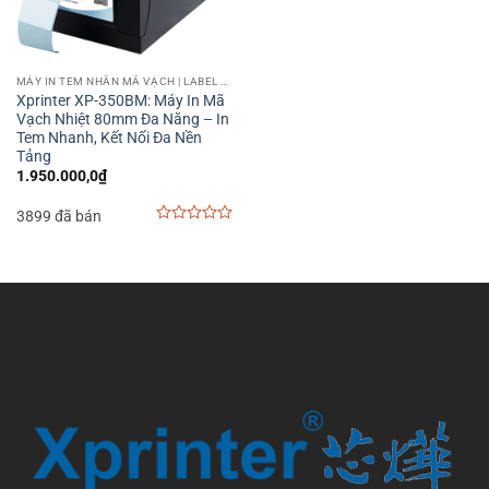
MÁY IN TEM NHÃN MÃ VẠCH | LABEL BARCODE PRINTER
Xprinter XP-350BM: Máy In Mã
Vạch Nhiệt 80mm Đa Năng – In
Tem Nhanh, Kết Nối Đa Nền
Tảng
1.950.000,0
₫
3899 đã bán
0
out
of
5