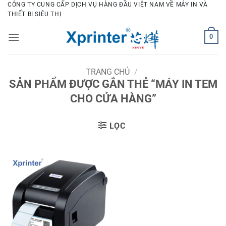
Bỏ
CÔNG TY CUNG CẤP DỊCH VỤ HÀNG ĐẦU VIỆT NAM VỀ MÁY IN VÀ
THIẾT BỊ SIÊU THỊ
qua
nội
0
dung
TRANG CHỦ
/
SẢN PHẨM ĐƯỢC GẮN THẺ “MÁY IN TEM
CHO CỬA HÀNG”
LỌC