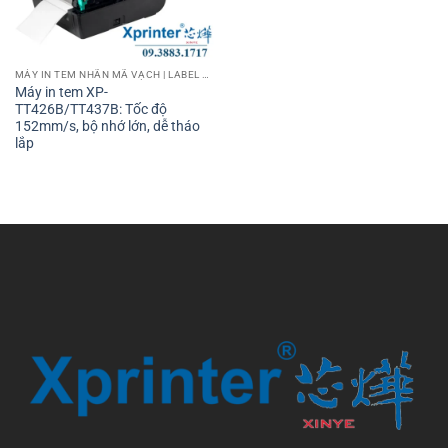
MÁY IN TEM NHÃN MÃ VẠCH | LABEL BARCODE PRINTER
Máy in tem XP-
TT426B/TT437B: Tốc độ
152mm/s, bộ nhớ lớn, dễ tháo
lắp