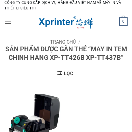
Bỏ
CÔNG TY CUNG CẤP DỊCH VỤ HÀNG ĐẦU VIỆT NAM VỀ MÁY IN VÀ
THIẾT BỊ SIÊU THỊ
qua
nội
0
dung
TRANG CHỦ
/
SẢN PHẨM ĐƯỢC GẮN THẺ “MAY IN TEM
CHINH HANG XP-TT426B XP-TT437B”
LỌC