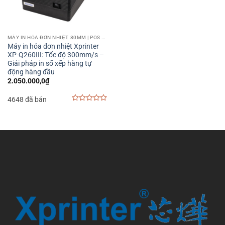
MÁY IN HÓA ĐƠN NHIỆT 80MM | POS PRINTER 80MM
Máy in hóa đơn nhiệt Xprinter
XP-Q260III: Tốc độ 300mm/s –
Giải pháp in số xếp hàng tự
động hàng đầu
2.050.000,0
₫
4648 đã bán
0
out
of
5