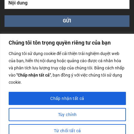
Chúng tôi tôn trọng quyền riêng tư của bạn
Chúng tôi sử dụng cookie để cải thiện trải nghiệm duyệt web
của bạn, hiển thị nội dung hoặc quảng cáo được cá nhân hóa
Công ty TNHH Nam Bình Xương - Số ĐKKD: 0108783483
và phân tích lưu lượng truy cập của chúng tôi. Bằng cách nhấp
cấp ngày 14/06/2019 bởi Sở Kế Hoạch và Đầu Tư Tp. Hà
Nội
vào
"Chấp nhận tất cả"
, bạn đồng ý với việc chúng tôi sử dụng
cookie.
Copyrights @2023 Nam Binh Xuong. All Rights Reserved
Chấp nhận tất cả
Tùy chỉnh
Từ chối tất cả