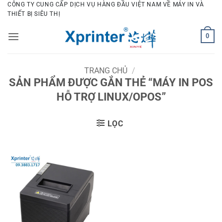
Bỏ
CÔNG TY CUNG CẤP DỊCH VỤ HÀNG ĐẦU VIỆT NAM VỀ MÁY IN VÀ
THIẾT BỊ SIÊU THỊ
qua
nội
0
dung
TRANG CHỦ
/
SẢN PHẨM ĐƯỢC GẮN THẺ “MÁY IN POS
HỖ TRỢ LINUX/OPOS”
LỌC