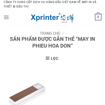
Bỏ
CÔNG TY CUNG CẤP DỊCH VỤ HÀNG ĐẦU VIỆT NAM VỀ MÁY IN VÀ
THIẾT BỊ SIÊU THỊ
qua
nội
0
dung
TRANG CHỦ
/
SẢN PHẨM ĐƯỢC GẮN THẺ “MAY IN
PHIEU HOA DON”
LỌC