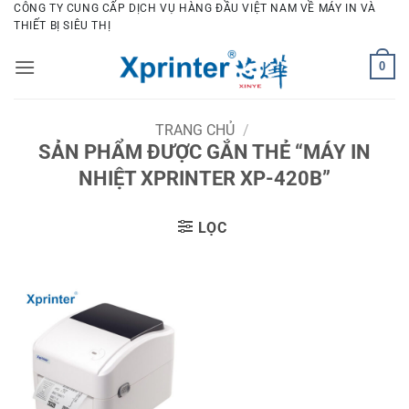
Bỏ
CÔNG TY CUNG CẤP DỊCH VỤ HÀNG ĐẦU VIỆT NAM VỀ MÁY IN VÀ
THIẾT BỊ SIÊU THỊ
qua
nội
0
dung
TRANG CHỦ
/
SẢN PHẨM ĐƯỢC GẮN THẺ “MÁY IN
NHIỆT XPRINTER XP-420B”
LỌC