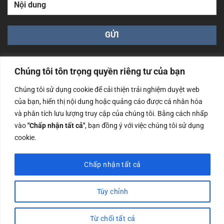
Chúng tôi tôn trọng quyền riêng tư của bạn
Chúng tôi sử dụng cookie để cải thiện trải nghiệm duyệt web
của bạn, hiển thị nội dung hoặc quảng cáo được cá nhân hóa
Công ty TNHH Nam Bình Xương - Số ĐKKD: 0108783483
và phân tích lưu lượng truy cập của chúng tôi. Bằng cách nhấp
cấp ngày 14/06/2019 bởi Sở Kế Hoạch và Đầu Tư Tp. Hà
Nội
vào
"Chấp nhận tất cả"
, bạn đồng ý với việc chúng tôi sử dụng
cookie.
Copyrights @2023 Nam Binh Xuong. All Rights Reserved
Chấp nhận tất cả
Tùy chỉnh
Từ chối tất cả