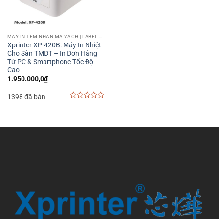
MÁY IN TEM NHÃN MÃ VẠCH | LABEL BARCODE PRINTER
Xprinter XP-420B: Máy In Nhiệt
Cho Sàn TMĐT – In Đơn Hàng
Từ PC & Smartphone Tốc Độ
Cao
1.950.000,0
₫
1398 đã bán
0
out
of
5