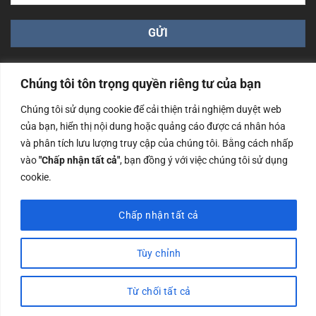
Chúng tôi tôn trọng quyền riêng tư của bạn
Chúng tôi sử dụng cookie để cải thiện trải nghiệm duyệt web
của bạn, hiển thị nội dung hoặc quảng cáo được cá nhân hóa
Công ty TNHH Nam Bình Xương - Số ĐKKD: 0108783483
và phân tích lưu lượng truy cập của chúng tôi. Bằng cách nhấp
cấp ngày 14/06/2019 bởi Sở Kế Hoạch và Đầu Tư Tp. Hà
Nội
vào
"Chấp nhận tất cả"
, bạn đồng ý với việc chúng tôi sử dụng
cookie.
Copyrights @2023 Nam Binh Xuong. All Rights Reserved
Chấp nhận tất cả
Tùy chỉnh
Từ chối tất cả