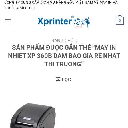
Bỏ
CÔNG TY CUNG CẤP DỊCH VỤ HÀNG ĐẦU VIỆT NAM VỀ MÁY IN VÀ
THIẾT BỊ SIÊU THỊ
qua
nội
0
dung
TRANG CHỦ
/
SẢN PHẨM ĐƯỢC GẮN THẺ “MAY IN
NHIET XP 360B DAM BAO GIA RE NHAT
THI TRUONG”
LỌC