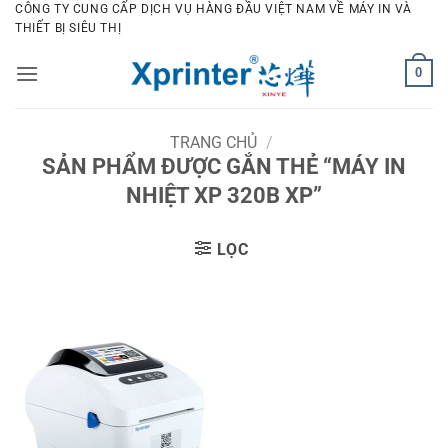
Bỏ
CÔNG TY CUNG CẤP DỊCH VỤ HÀNG ĐẦU VIỆT NAM VỀ MÁY IN VÀ
THIẾT BỊ SIÊU THỊ
qua
nội
0
dung
TRANG CHỦ
/
SẢN PHẨM ĐƯỢC GẮN THẺ “MÁY IN
NHIỆT XP 320B XP”
LỌC