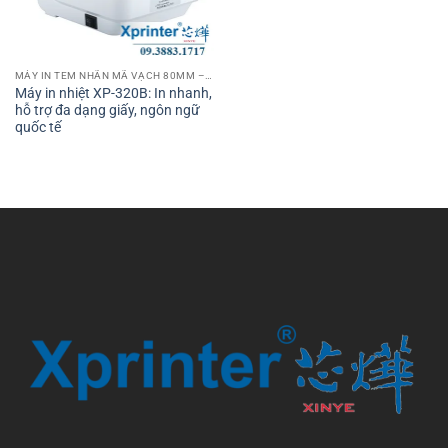
MÁY IN TEM NHÃN MÃ VẠCH 80MM – 3 INCH
Máy in nhiệt XP-320B: In nhanh,
hỗ trợ đa dạng giấy, ngôn ngữ
quốc tế