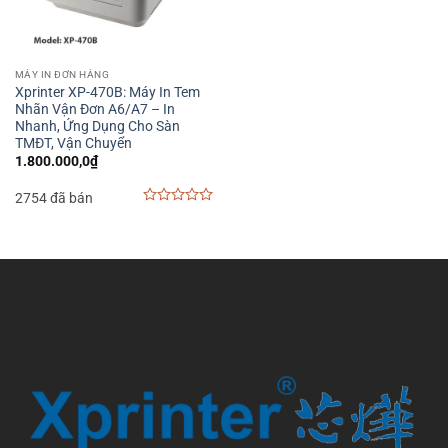
MÁY IN ĐƠN HÀNG
Xprinter XP-470B: Máy In Tem
Nhãn Vận Đơn A6/A7 – In
Nhanh, Ứng Dụng Cho Sàn
TMĐT, Vận Chuyển
1.800.000,0
₫
2754 đã bán
0
out
of
5