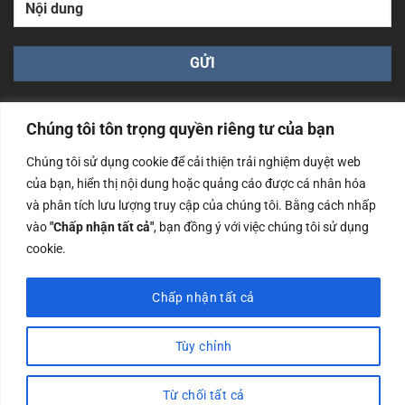
Chúng tôi tôn trọng quyền riêng tư của bạn
Chúng tôi sử dụng cookie để cải thiện trải nghiệm duyệt web
của bạn, hiển thị nội dung hoặc quảng cáo được cá nhân hóa
Công ty TNHH Nam Bình Xương - Số ĐKKD: 0108783483
và phân tích lưu lượng truy cập của chúng tôi. Bằng cách nhấp
cấp ngày 14/06/2019 bởi Sở Kế Hoạch và Đầu Tư Tp. Hà
Nội
vào
"Chấp nhận tất cả"
, bạn đồng ý với việc chúng tôi sử dụng
cookie.
Copyrights @2023 Nam Binh Xuong. All Rights Reserved
Chấp nhận tất cả
Tùy chỉnh
Từ chối tất cả