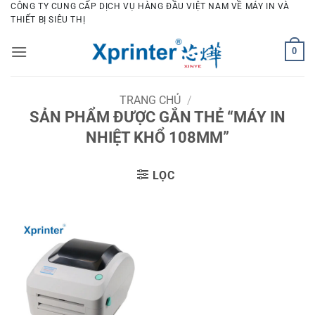
Bỏ
CÔNG TY CUNG CẤP DỊCH VỤ HÀNG ĐẦU VIỆT NAM VỀ MÁY IN VÀ
THIẾT BỊ SIÊU THỊ
qua
nội
0
dung
TRANG CHỦ
/
SẢN PHẨM ĐƯỢC GẮN THẺ “MÁY IN
NHIỆT KHỔ 108MM”
LỌC