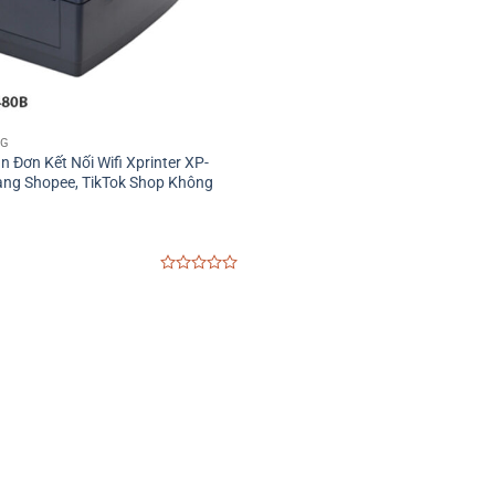
NG
n Đơn Kết Nối Wifi Xprinter XP-
àng Shopee, TikTok Shop Không
0
out
of
5