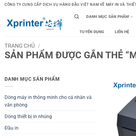
Bỏ
CÔNG TY CUNG CẤP DỊCH VỤ HÀNG ĐẦU VIỆT NAM VỀ MÁY IN VÀ THIẾT 
qua
DANH MỤC SẢN PHẨM
nội
dung
TUYỂN DỤNG
LIÊN HỆ
TRANG CHỦ
/
SẢN PHẨM ĐƯỢC GẮN THẺ “MÁY
DANH MỤC SẢN PHẨM
Dòng máy in thông minh cho cá nhân và
văn phòng
Dòng thiết bị in nhúng
Đầu in