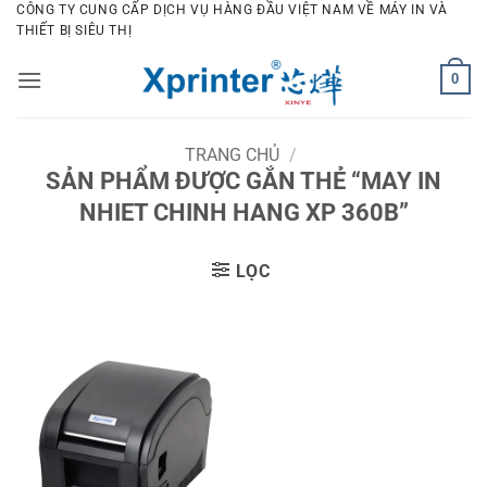
Bỏ
CÔNG TY CUNG CẤP DỊCH VỤ HÀNG ĐẦU VIỆT NAM VỀ MÁY IN VÀ
THIẾT BỊ SIÊU THỊ
qua
nội
0
dung
TRANG CHỦ
/
SẢN PHẨM ĐƯỢC GẮN THẺ “MAY IN
NHIET CHINH HANG XP 360B”
LỌC