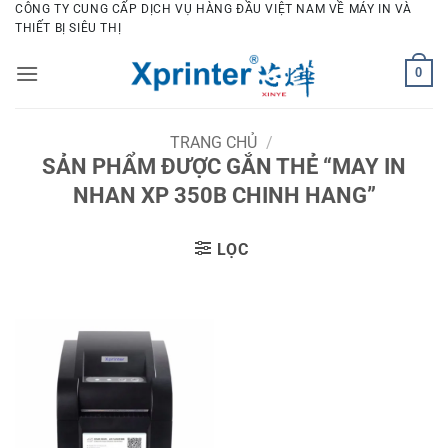
Bỏ
CÔNG TY CUNG CẤP DỊCH VỤ HÀNG ĐẦU VIỆT NAM VỀ MÁY IN VÀ
THIẾT BỊ SIÊU THỊ
qua
nội
0
dung
TRANG CHỦ
/
SẢN PHẨM ĐƯỢC GẮN THẺ “MAY IN
NHAN XP 350B CHINH HANG”
LỌC