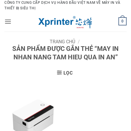
Bỏ
CÔNG TY CUNG CẤP DỊCH VỤ HÀNG ĐẦU VIỆT NAM VỀ MÁY IN VÀ
THIẾT BỊ SIÊU THỊ
qua
nội
0
dung
TRANG CHỦ
/
SẢN PHẨM ĐƯỢC GẮN THẺ “MAY IN
NHAN NANG TAM HIEU QUA IN AN”
LỌC